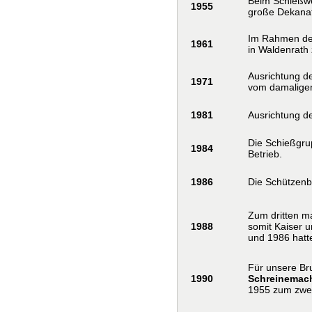
Beim Schießwe
1955
große Dekanat
Im Rahmen der
1961
in Waldenrath
Ausrichtung d
1971
vom damaligen
1981
Ausrichtung d
Die Schießgru
1984
Betrieb.
1986
Die Schützenbr
Zum dritten ma
1988
somit Kaiser u
und 1986 hatt
Für unsere Br
1990
Schreinemac
1955 zum zwei